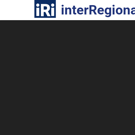
R
interRegiona