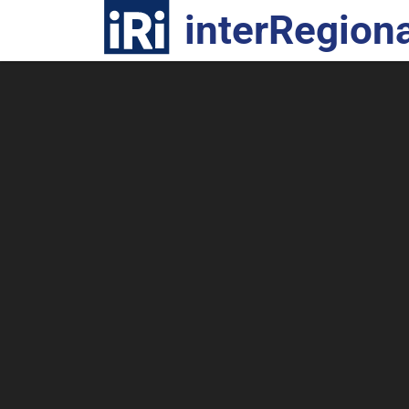
R
interRegiona