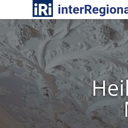
R
interRegiona