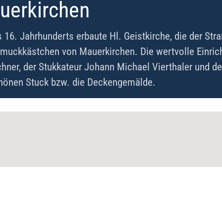
auerkirchen
s 16. Jahrhunderts erbaute Hl. Geistkirche, die der St
chmuckkästchen von Mauerkirchen. Die wertvolle Einr
hner, der Stukkateur Johann Michael Vierthaler und d
hönen Stuck bzw. die Deckengemälde.